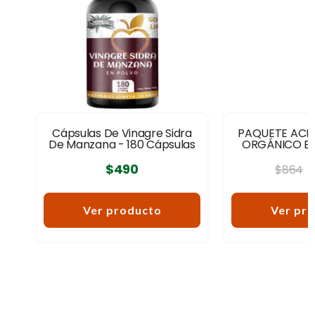
Cápsulas De Vinagre Sidra
PAQUETE ACE
De Manzana - 180 Cápsulas
ORGÁNICO E
$
490
$
864
Ver producto
Ver pr