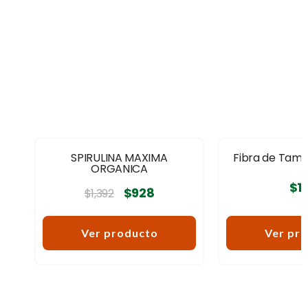
SPIRULINA MAXIMA
Fibra de Tama
ORGANICA
$
1
$
928
$
1,392
Ver producto
Ver pr